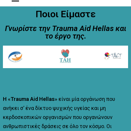
Ποιοι Είμαστε
Γνωρίστε την Trauma Aid Hellas και
το έργο της.
Η «Trauma Aid Hellas»
είναι μία οργάνωση που
ανήκει σ’ ένα δίκτυο ψυχικής υγείας και μη
κερδοσκοπικών οργανισμών που οργανώνουν
ανθρωπιστικές δράσεις σε όλο τον κόσμο. Οι